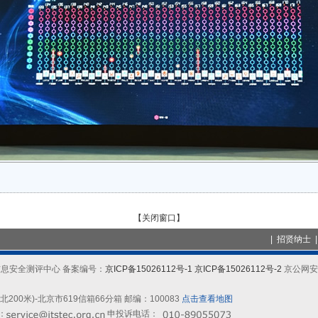
【关闭窗口】
|
招贤纳士
信息产业信息安全测评中心 备案编号：
京ICP备15026112号-1
京ICP备15026112号-2
京公网安备
00米)-北京市619信箱66分箱 邮编：100083
点击查看地图
l：
申投诉电话：